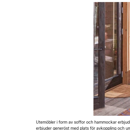
Utemöbler i form av soffor och hammockar erbjud
erbjuder generöst med plats för avkoppling och um