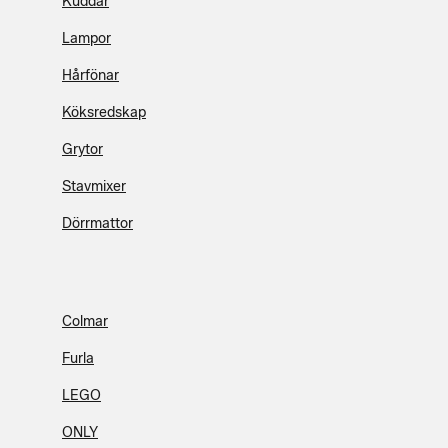
Kuddar
Lampor
Hårfönar
Köksredskap
Grytor
Stavmixer
Dörrmattor
Colmar
Furla
LEGO
ONLY