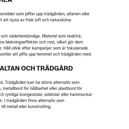
smöbler som piffar upp trädgården, altanen eller
t att njuta av frisk luft och natursköna
ara och väderbeständiga. Material som teakträ,
ens blekningseffekter och rost, vilket gör dem
ser. Håll utkik efter kampanjer som är fokuserade
a favoriter att piffa upp hemmet och trädgården med.
 ALTAN OCH TRÄDGÅRD
rd. Trädgården kan ha större alternativ som
 metallbord för hållbarhet eller plastbord för
ch rymliga loungestolar, solstolar eller hammockar
. I trädgården finns alternativ som
ll metall eller konstrotting.