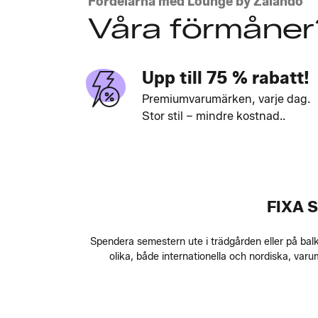
Fördelarna med Lounge by Zalando
Våra förmåner
Upp till 75 % rabatt!
Premiumvarumärken, varje dag.
Stor stil – mindre kostnad..
FIXA 
Spendera semestern ute i trädgården eller på bal
olika, både internationella och nordiska, va