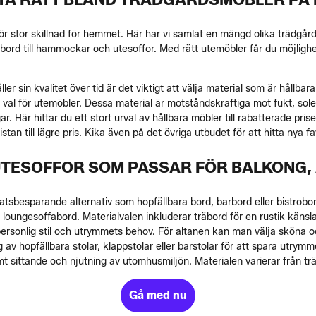
ör stor skillnad för hemmet. Här har vi samlat en mängd olika trädgård
 bord till hammockar och utesoffor. Med rätt utemöbler får du möjlighe
ler sin kvalitet över tid är det viktigt att välja material som är hållb
ga val för utemöbler. Dessa material är motståndskraftiga mot fukt, sol
r. Här hittar du ett stort urval av hållbara möbler till rabatterade pri
listan till lägre pris. Kika även på det övriga utbudet för att hitta ny
UTESOFFOR SOM PASSAR FÖR BALKONG,
atsbesparande alternativ som hopfällbara bord, barbord eller bistrobo
oungesoffabord. Materialvalen inkluderar träbord för en rustik känsla,
personlig stil och utrymmets behov. För altanen kan man välja sköna o
v hopfällbara stolar, klappstolar eller barstolar för att spara utrymme
 sittande och njutning av utomhusmiljön. Materialen varierar från trä ti
Gå med nu