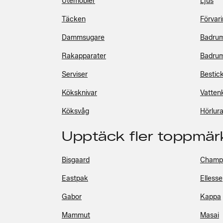
Utemöbler
Ljus
Täcken
Förvar
Dammsugare
Badrum
Rakapparater
Badrums
Serviser
Bestic
Köksknivar
Vatten
Köksvåg
Hörlura
Upptäck fler toppmär
Bisgaard
Champ
Eastpak
Ellesse
Gabor
Kappa
Mammut
Masai