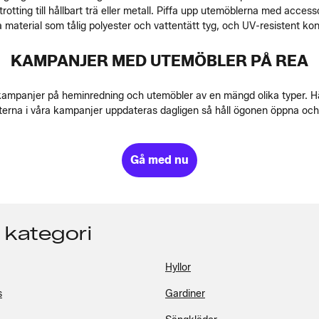
strotting till hållbart trä eller metall. Piffa upp utemöblerna med acc
iga material som tålig polyester och vattentätt tyg, och UV-resistent k
KAMPANJER MED UTEMÖBLER PÅ REA
ll kampanjer på heminredning och utemöbler av en mängd olika typer. H
erna i våra kampanjer uppdateras dagligen så håll ögonen öppna och sl
Gå med nu
 kategori
Hyllor
s
Gardiner