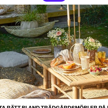
TA RÄTT BLAND TRÄDGÅRDSMÖBLER PÅ