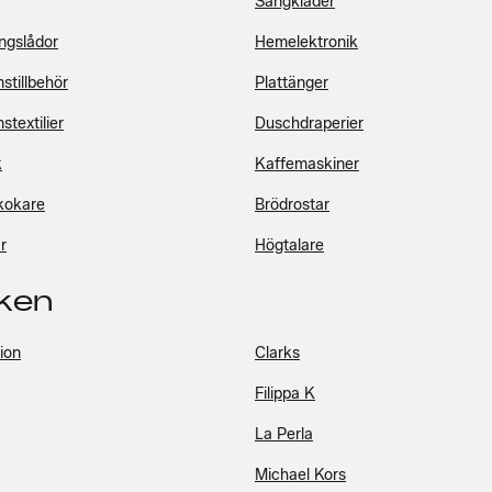
Sängkläder
ingslådor
Hemelektronik
stillbehör
Plattänger
textilier
Duschdraperier
k
Kaffemaskiner
kokare
Brödrostar
r
Högtalare
ken
ion
Clarks
Filippa K
La Perla
Michael Kors