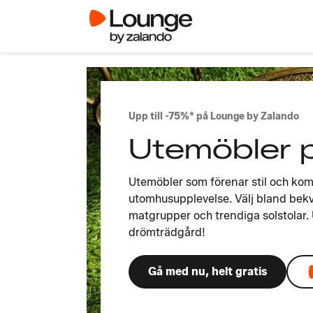
Upp till -75%* på Lounge by Zalando
Utemöbler 
Utemöbler som förenar stil och komf
utomhusupplevelse. Välj bland bek
matgrupper och trendiga solstolar.
drömträdgård!
Gå med nu, helt gratis