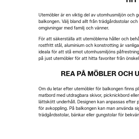
Utemöbler är en viktig del av utomhusmiljön och g
balkongen. Välj bland allt från trädgårdsstolar och
omgivningar med familj och vänner.
För att säkerställa att utemöblerna håller och behål
rostfritt stål, aluminium och konstrotting är vanli
ideala för att stå emot utomhusmiljöns påfrestninga
på just utemöbler för att hitta favoriter från önske
REA PÅ MÖBLER OCH 
Om du letar efter utemöbler för balkongen finns pl
matbord med utdragbara skivor, picknickbord eller l
lättskött underhåll. Designen kan anpassas efter 
för avkoppling. På balkongen kan man använda sig a
trädgårdsstolar, bänkar eller gungstolar för bekvämt