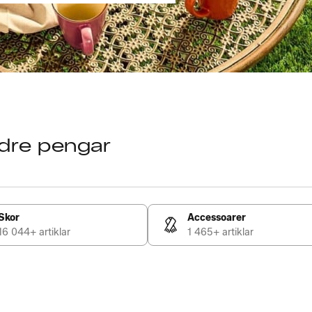
ndre pengar
m
Skor
Accessoarer
16 044+ artiklar
1 465+ artiklar