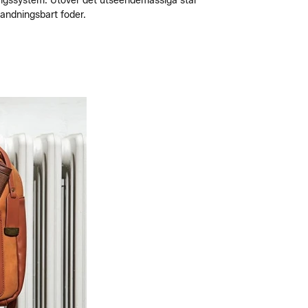
ningssystem. Utöver det utseendemässiga står
andningsbart foder.