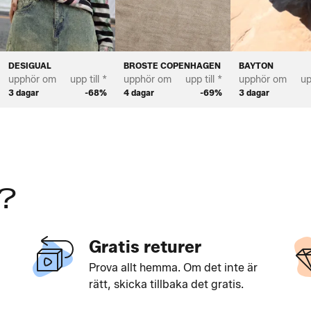
DESIGUAL
BROSTE COPENHAGEN
BAYTON
upphör om
upp till *
upphör om
upp till *
upphör om
up
3 dagar
-68%
4 dagar
-69%
3 dagar
?
Gratis returer
Prova allt hemma. Om det inte är
rätt, skicka tillbaka det gratis.