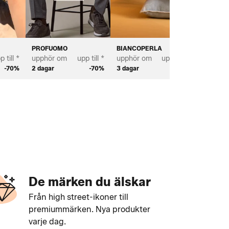
PROFUOMO
BIANCOPERLA
SCOTT 
p till *
upphör om
upp till *
upphör om
upp till *
upphör 
-70%
2 dagar
-70%
3 dagar
-70%
2 dagar
De märken du älskar
Från high street-ikoner till
premiummärken. Nya produkter
varje dag.