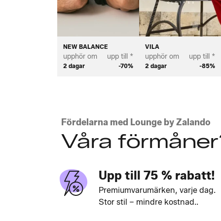
NEW BALANCE
VILA
upphör om
upp till *
upphör om
upp till *
2 dagar
-70%
2 dagar
-85%
Fördelarna med Lounge by Zalando
Våra förmåner
Upp till 75 % rabatt!
Premiumvarumärken, varje dag.
Stor stil – mindre kostnad..