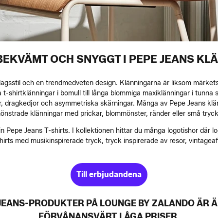
 BEKVÄMT OCH SNYGGT I PEPE JEANS KL
agsstil och en trendmedveten design. Klänningarna är liksom märkets
a t-shirtklänningar i bomull till långa blommiga maxiklänningar i tunn
, dragkedjor och asymmetriska skärningar. Många av Pepe Jeans klän
mönstrade klänningar med prickar, blommönster, ränder eller små tryck
 in Pepe Jeans T-shirts. I kollektionen hittar du många logotishor där lo
-shirts med musikinspirerade tryck, tryck inspirerade av resor, vintageaf
Till erbjudandena
E JEANS-PRODUKTER PÅ LOUNGE BY ZALANDO ÄR 
FÖRVÅNANSVÄRT LÅGA PRISER.