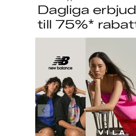
Dagliga erbj
till 75%* rabat
Föregående