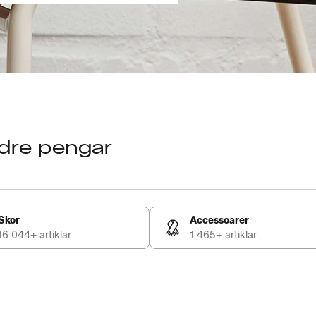
ndre pengar
m
Skor
Accessoarer
16 044+ artiklar
1 465+ artiklar