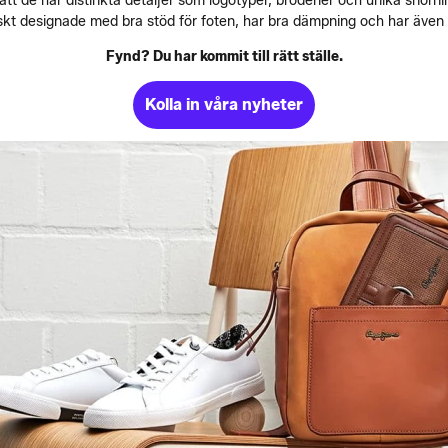
tt de har distinkta detaljer som logotyper, broderier och unika snör
skt designade med bra stöd för foten, har bra dämpning och har även 
Fynd? Du har kommit till rätt ställe.
Kolla in våra nyheter