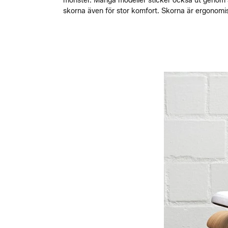
mönster. Många modeller sticker också ut genom a
skorna även för stor komfort. Skorna är ergonomi