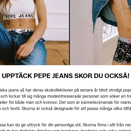
UPPTÄCK PEPE JEANS SKOR DU OCKSÅ!
ka jeans så har deras skokollektioner på senare år blivit otroligt po
e och lockar till sig många modeintresserade personer som söker en tr
eller för både män och kvinnor. Det som är kännetecknande för märke
 och textil. Skorna är också designade för att passa många olika tillf
kan du ge uttryck för din personliga stil. Skorna finns i allt från neut