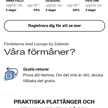
ANNA FIELD
DESIGUAL
PIER ONE
upphör om
upp till *
upphör om
upp till *
upphör om
u
2 dagar
-75%
2 dagar
-68%
3 dagar
Registrera dig för att se mer
Fördelarna med Lounge by Zalando
Våra förmåner?
Gratis returer
Prova allt hemma. Om det inte är rätt, skicka
tillbaka det gratis.
PRAKTISKA PLATTÄNGER OCH