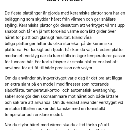
De flesta plattänger är gjorda med keramiska plattor som har en
beläggning som skyddar håret från värmen och ger snällare
styling. Keramiska plattor gör dessutom att verktyget värms upp
snabbt och får en jämnt fördelad värme som lätt glider över
håret för platt och glansigt resultat. Bland våra
billiga plattänger hittar du olika storlekar på de keramiska
plattorna. För lockigt och tjockt hår kan du välja bredare plattor
medan ett verktyg där du kan ställa in lägre temperaturer passar
för tunnare hår. För korta frisyrer är smala plattor enklast att
använda för att få till både precision och volym.
Om du använder stylingverktyget varje dag är det bra att lägga
en extra slant på en modell med finesser som roterande
sladdfäste, temperaturkontroll och automatisk avstängning,
saker som gör den skonsammare mot håret och både lättare
och säkrare att använda. Om du endast använder verktyget vid
enstaka tillfällen räcker det kanske med en förinställd
temperatur och enklare modell.
När du stylar håret med värme ska du alltid tänka på att