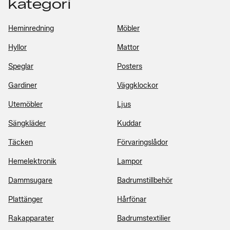
kategori
Heminredning
Möbler
Hyllor
Mattor
Speglar
Posters
Gardiner
Väggklockor
Utemöbler
Ljus
Sängkläder
Kuddar
Täcken
Förvaringslådor
Hemelektronik
Lampor
Dammsugare
Badrumstillbehör
Plattänger
Hårfönar
Rakapparater
Badrumstextilier