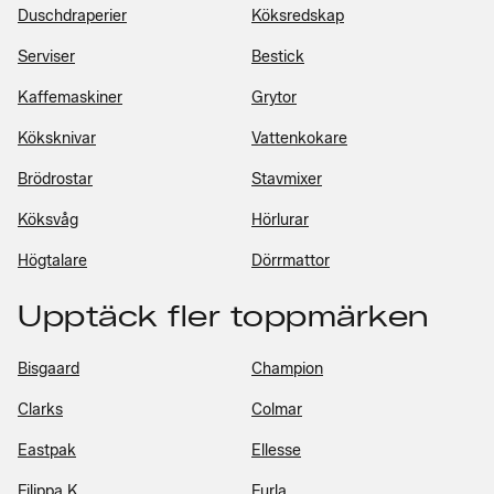
Duschdraperier
Köksredskap
Serviser
Bestick
Kaffemaskiner
Grytor
Köksknivar
Vattenkokare
Brödrostar
Stavmixer
Köksvåg
Hörlurar
Högtalare
Dörrmattor
Upptäck fler toppmärken
Bisgaard
Champion
Clarks
Colmar
Eastpak
Ellesse
Filippa K
Furla