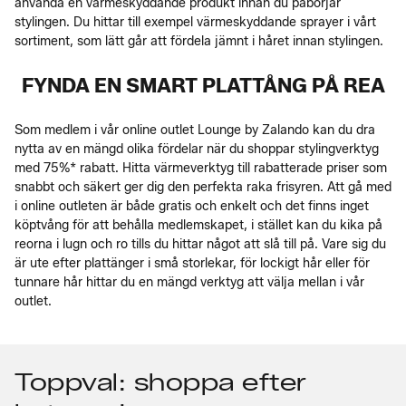
använda en värmeskyddande produkt innan du påbörjar
stylingen. Du hittar till exempel värmeskyddande sprayer i vårt
sortiment, som lätt går att fördela jämnt i håret innan stylingen.
FYNDA EN SMART PLATTÅNG PÅ REA
Som medlem i vår online outlet Lounge by Zalando kan du dra
nytta av en mängd olika fördelar när du shoppar stylingverktyg
med 75%* rabatt. Hitta värmeverktyg till rabatterade priser som
snabbt och säkert ger dig den perfekta raka frisyren. Att gå med
i online outleten är både gratis och enkelt och det finns inget
köptvång för att behålla medlemskapet, i stället kan du kika på
reorna i lugn och ro tills du hittar något att slå till på. Vare sig du
är ute efter plattänger i små storlekar, för lockigt hår eller för
tunnare hår hittar du en mängd verktyg att välja mellan i vår
outlet.
Toppval: shoppa efter