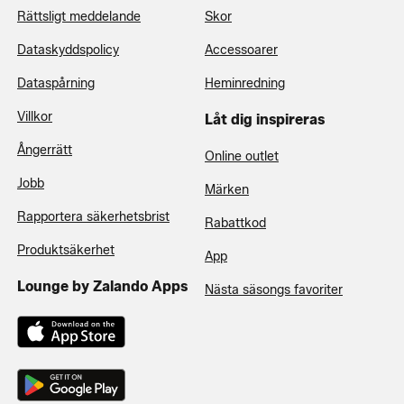
Rättsligt meddelande
Skor
Dataskyddspolicy
Accessoarer
Dataspårning
Heminredning
Villkor
Låt dig inspireras
Ångerrätt
Online outlet
Jobb
Märken
Rapportera säkerhetsbrist
Rabattkod
Produktsäkerhet
App
Lounge by Zalando Apps
Nästa säsongs favoriter