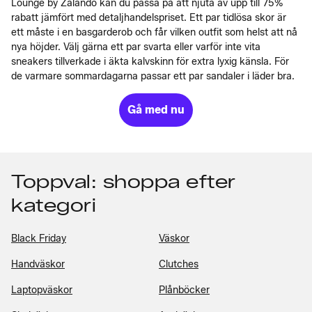
Lounge by Zalando kan du passa på att njuta av upp till 75%
rabatt jämfört med detaljhandelspriset. Ett par tidlösa skor är
ett måste i en basgarderob och får vilken outfit som helst att nå
nya höjder. Välj gärna ett par svarta eller varför inte vita
sneakers tillverkade i äkta kalvskinn för extra lyxig känsla. För
de varmare sommardagarna passar ett par sandaler i läder bra.
Gå med nu
Toppval: shoppa efter
kategori
Black Friday
Väskor
Handväskor
Clutches
Laptopväskor
Plånböcker