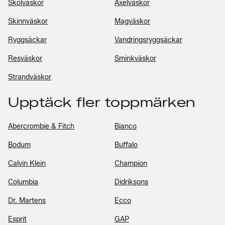
Skolväskor
Axelväskor
Skinnväskor
Magväskor
Ryggsäckar
Vandringsryggsäckar
Resväskor
Sminkväskor
Strandväskor
Upptäck fler toppmärken
Abercrombie & Fitch
Bianco
Bodum
Buffalo
Calvin Klein
Champion
Columbia
Didriksons
Dr. Martens
Ecco
Esprit
GAP