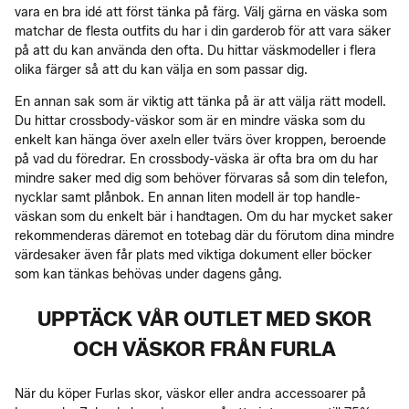
vara en bra idé att först tänka på färg. Välj gärna en väska som
matchar de flesta outfits du har i din garderob för att vara säker
på att du kan använda den ofta. Du hittar väskmodeller i flera
olika färger så att du kan välja en som passar dig.
En annan sak som är viktig att tänka på är att välja rätt modell.
Du hittar crossbody-väskor som är en mindre väska som du
enkelt kan hänga över axeln eller tvärs över kroppen, beroende
på vad du föredrar. En crossbody-väska är ofta bra om du har
mindre saker med dig som behöver förvaras så som din telefon,
nycklar samt plånbok. En annan liten modell är top handle-
väskan som du enkelt bär i handtagen. Om du har mycket saker
rekommenderas däremot en totebag där du förutom dina mindre
värdesaker även får plats med viktiga dokument eller böcker
som kan tänkas behövas under dagens gång.
UPPTÄCK VÅR OUTLET MED SKOR
OCH VÄSKOR FRÅN FURLA
När du köper Furlas skor, väskor eller andra accessoarer på