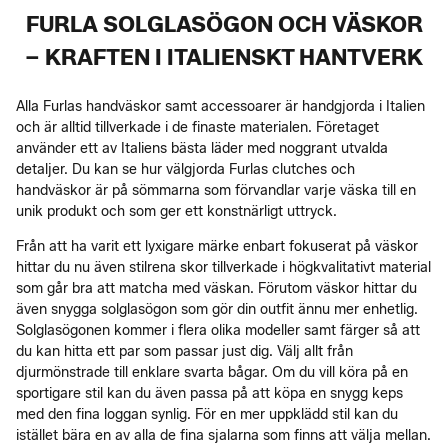
FURLA SOLGLASÖGON OCH VÄSKOR
– KRAFTEN I ITALIENSKT HANTVERK
Alla Furlas handväskor samt accessoarer är handgjorda i Italien
och är alltid tillverkade i de finaste materialen. Företaget
använder ett av Italiens bästa läder med noggrant utvalda
detaljer. Du kan se hur välgjorda Furlas clutches och
handväskor är på sömmarna som förvandlar varje väska till en
unik produkt och som ger ett konstnärligt uttryck.
Från att ha varit ett lyxigare märke enbart fokuserat på väskor
hittar du nu även stilrena skor tillverkade i högkvalitativt material
som går bra att matcha med väskan. Förutom väskor hittar du
även snygga solglasögon som gör din outfit ännu mer enhetlig.
Solglasögonen kommer i flera olika modeller samt färger så att
du kan hitta ett par som passar just dig. Välj allt från
djurmönstrade till enklare svarta bågar. Om du vill köra på en
sportigare stil kan du även passa på att köpa en snygg keps
med den fina loggan synlig. För en mer uppklädd stil kan du
istället bära en av alla de fina sjalarna som finns att välja mellan.