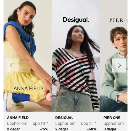
Föregående
Nästa
ANNA FIELD
DESIGUAL
PIER ONE
upphör om
upp till *
upphör om
upp till *
upphör om
u
2 dagar
-75%
2 dagar
-68%
3 dagar