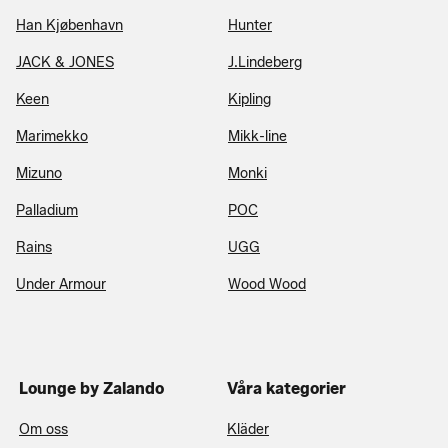
Han Kjøbenhavn
Hunter
JACK & JONES
J.Lindeberg
Keen
Kipling
Marimekko
Mikk-line
Mizuno
Monki
Palladium
POC
Rains
UGG
Under Armour
Wood Wood
Lounge by Zalando
Våra kategorier
Om oss
Kläder