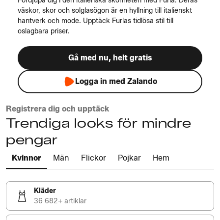
Fördjupa dig i den italienska skönheten med Furla. Deras
väskor, skor och solglasögon är en hyllning till italienskt
hantverk och mode. Upptäck Furlas tidlösa stil till
oslagbara priser.
Gå med nu, helt gratis
Logga in med Zalando
Registrera dig och upptäck
Trendiga looks för mindre
pengar
Kvinnor
Män
Flickor
Pojkar
Hem
Kläder
36 682+ artiklar