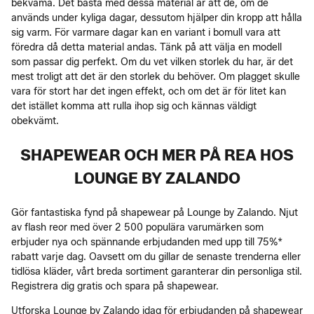
bekväma. Det bästa med dessa material är att de, om de
används under kyliga dagar, dessutom hjälper din kropp att hålla
sig varm. För varmare dagar kan en variant i bomull vara att
föredra då detta material andas. Tänk på att välja en modell
som passar dig perfekt. Om du vet vilken storlek du har, är det
mest troligt att det är den storlek du behöver. Om plagget skulle
vara för stort har det ingen effekt, och om det är för litet kan
det istället komma att rulla ihop sig och kännas väldigt
obekvämt.
SHAPEWEAR OCH MER PÅ REA HOS
LOUNGE BY ZALANDO
Gör fantastiska fynd på shapewear på Lounge by Zalando. Njut
av flash reor med över 2 500 populära varumärken som
erbjuder nya och spännande erbjudanden med upp till 75%*
rabatt varje dag. Oavsett om du gillar de senaste trenderna eller
tidlösa kläder, vårt breda sortiment garanterar din personliga stil.
Registrera dig gratis och spara på shapewear.
Utforska Lounge by Zalando idag för erbjudanden på shapewear