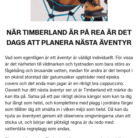
NÄR TIMBERLAND ÄR PÅ REA ÄR DET
DAGS ATT PLANERA NÄSTA ÄVENTYR
Vad som egentligen är ett äventyr är väldigt individuellt. För vissa
är det närheten till vildmarken och tystnaden som bara störs av
fågelsång och brusande vatten, medan för andra är det tempot i
en okänd storstad där gatumusiker uppträder med episka
covers och det enda man jagar är en riktigt bra cappuccino.
Oavsett hur ditt nästa äventyr ser ut är Timberland ett märke du
kan lita på. Satsa på ett par riktigt sköna kängor som kan ta dig
hur långt som helst, och komplettera med plagg i jordnära färger
som tillåter dig att smälta in i vilken miljö som helst. Då kan du
njuta av äventyret genom att observera omgivningarna utan att
sticka ut, och börjar det plötsligt regna är du redo med
vattentäta regnplagg som andas.