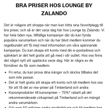
BRA PRISER HOS LOUNGE BY
ZALANDO
Det är roligare att shoppa när man kan hitta sina favoritplagg till
bra priser, och så är det varje dag här hos Lounge by Zalando. Vi
har hela tiden nya, tillfälliga kampanjer där du kan fynda
populära varumärken och när du har blivit medlem kommer du
regelbundet att få mejl med information om våra spännande
kampanjer. Du kan skapa ett konto med din e-postadress och
självklart är det helt gratis att gå med i vår outlet. Hos oss finns
det något nytt att upptäcka varje dag. Här är några av de
förmåner du får som medlem:
Fri retur, du kan prova dina kängor och skicka tillbaka det
som inte passar.
Det är helt gratis att skapa ett konto och bli medlem hos oss
för att få del av rea-priser på Timberland och andra
Kanonprodukter till kanonpriser – 75%* rabatt på det
rekommenderade cirkapriset på Timberland och en mängd
andra varumärken.
Gör som 50 miljoner andra modeälskare och bli medlem hos