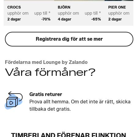
CROCS
BJÖRN
PIER ONE
upphör om
upp till *
upphör om
upp till *
upphör om
u
2 dagar
-70%
4 dagar
-65%
2 dagar
Registrera dig för att se mer
Fördelarna med Lounge by Zalando
Våra förmåner?
Gratis returer
Prova allt hemma. Om det inte är rätt, skicka
tillbaka det gratis.
TIMBERLAND FÖRENAR FUNKTION