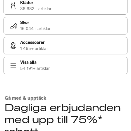
Kläder
36 682+ artiklar
Skor
16 044+ artiklar
Accessoarer
1 465+ artiklar
Visa alla
54 191+ artiklar
Gå med & upptäck
Dagliga erbjudanden
med upp till 75%*