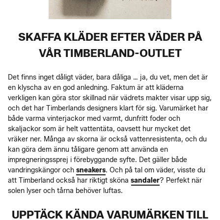
SKAFFA KLÄDER EFTER VÄDER PÅ
VÅR TIMBERLAND-OUTLET
Det finns inget dåligt väder, bara dåliga … ja, du vet, men det är
en klyscha av en god anledning. Faktum är att kläderna
verkligen kan göra stor skillnad när vädrets makter visar upp sig,
och det har Timberlands designers klart för sig. Varumärket har
både varma vinterjackor med varmt, dunfritt foder och
skaljackor som är helt vattentäta, oavsett hur mycket det
vräker ner. Många av skorna är också vattenresistenta, och du
kan göra dem ännu tåligare genom att använda en
impregneringssprej i förebyggande syfte. Det gäller både
vandringskängor och
sneakers
. Och på tal om väder, visste du
att Timberland också har riktigt sköna
sandaler
? Perfekt när
solen lyser och tårna behöver luftas.
UPPTÄCK KÄNDA VARUMÄRKEN TILL