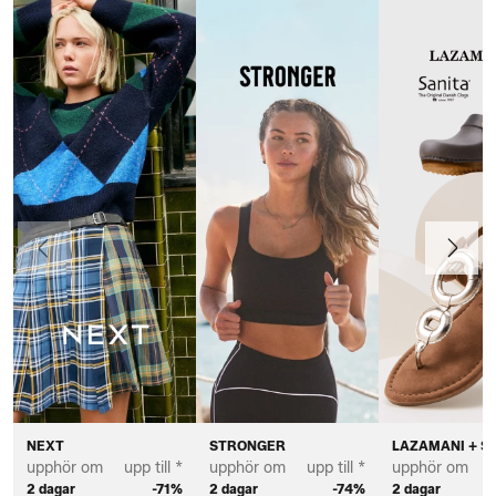
Föregående
Nästa
NEXT
STRONGER
LAZAMANI + S
upphör om
upp till *
upphör om
upp till *
upphör om
u
2 dagar
-71%
2 dagar
-74%
2 dagar