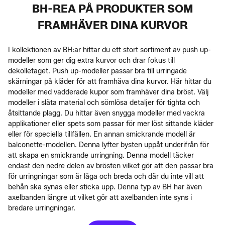
BH-REA PÅ PRODUKTER SOM
FRAMHÄVER DINA KURVOR
I kollektionen av BH:ar hittar du ett stort sortiment av push up-
modeller som ger dig extra kurvor och drar fokus till
dekolletaget. Push up-modeller passar bra till urringade
skärningar på kläder för att framhäva dina kurvor. Här hittar du
modeller med vadderade kupor som framhäver dina bröst. Välj
modeller i släta material och sömlösa detaljer för tighta och
åtsittande plagg. Du hittar även snygga modeller med vackra
applikationer eller spets som passar för mer löst sittande kläder
eller för speciella tillfällen. En annan smickrande modell är
balconette-modellen. Denna lyfter bysten uppåt underifrån för
att skapa en smickrande urringning. Denna modell täcker
endast den nedre delen av brösten vilket gör att den passar bra
för urringningar som är låga och breda och där du inte vill att
behån ska synas eller sticka upp. Denna typ av BH har även
axelbanden längre ut vilket gör att axelbanden inte syns i
bredare urringningar.