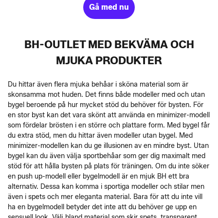
Gå med nu
BH-OUTLET MED BEKVÄMA OCH
MJUKA PRODUKTER
Du hittar även flera mjuka behåar i sköna material som är
skonsamma mot huden. Det finns både modeller med och utan
bygel beroende på hur mycket stöd du behöver för bysten. För
en stor byst kan det vara skönt att använda en minimizer-modell
som fördelar brösten i en större och plattare form. Med bygel får
du extra stöd, men du hittar även modeller utan bygel. Med
minimizer-modellen kan du ge illusionen av en mindre byst. Utan
bygel kan du även välja sportbehåar som ger dig maximalt med
stöd för att hålla bysten på plats för träningen. Om du inte söker
en push up-modell eller bygelmodell är en mjuk BH ett bra
alternativ. Dessa kan komma i sportiga modeller och stilar men
även i spets och mer eleganta material. Bara för att du inte vill
ha en bygelmodell betyder det inte att du behöver ge upp en
sensuell look. Välj bland material som skir spets, transparent