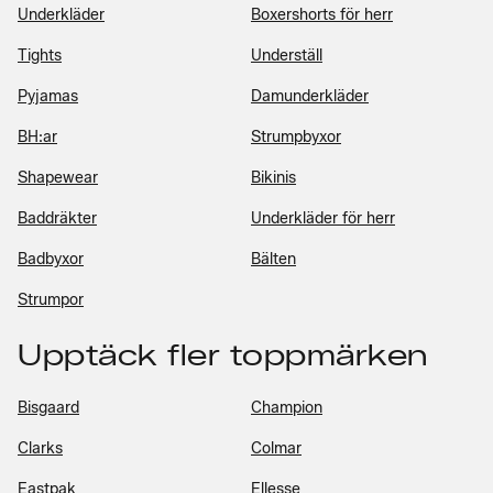
Underkläder
Boxershorts för herr
Tights
Underställ
Pyjamas
Damunderkläder
BH:ar
Strumpbyxor
Shapewear
Bikinis
Baddräkter
Underkläder för herr
Badbyxor
Bälten
Strumpor
Upptäck fler toppmärken
Bisgaard
Champion
Clarks
Colmar
Eastpak
Ellesse