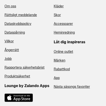
Om oss
Kläder
Rättsligt meddelande
Skor
Dataskyddspolicy
Accessoarer
Dataspårning
Heminredning
Villkor
Låt dig inspireras
Ångerrätt
Online outlet
Jobb
Märken
Rapportera säkerhetsbrist
Rabattkod
Produktsäkerhet
App
Lounge by Zalando Apps
Nästa säsongs favoriter