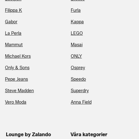
Filippa K
Furla
Gabor
Kappa
La Perla
LEGO
Mammut
Masai
Michael Kors
ONLY
Only & Sons
Osprey
Pepe Jeans
Speedo
Steve Madden
Superdry
Vero Moda
Anna Field
Lounge by Zalando
Våra kategorier