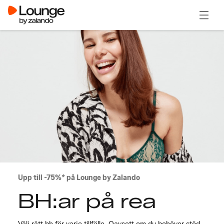
Öppna
Upp till -75%* på Lounge by Zalando
BH:ar på rea