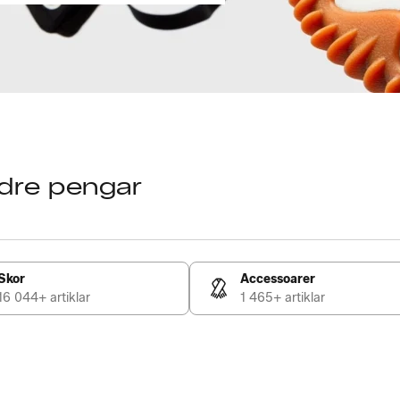
ndre pengar
m
Skor
Accessoarer
16 044+ artiklar
1 465+ artiklar