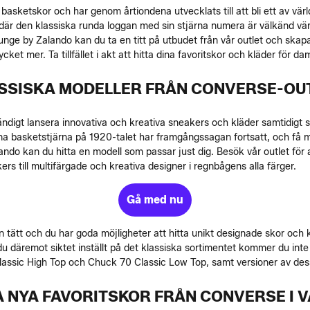
a basketskor och har genom årtiondena utvecklats till att bli ett av 
 där den klassiska runda loggan med sin stjärna numera är välkänd vä
Lounge by Zalando kan du ta en titt på utbudet från vår outlet och sk
cket mer. Ta tillfället i akt att hitta dina favoritskor och kläder för da
SSISKA MODELLER FRÅN CONVERSE-OU
digt lansera innovativa och kreativa sneakers och kläder samtidigt 
na basketstjärna på 1920-talet har framgångssagan fortsatt, och få
ndo kan du hitta en modell som passar just dig. Besök vår outlet för
akers till multifärgade och kreativa designer i regnbågens alla färger.
Gå med nu
tätt och du har goda möjligheter att hitta unikt designade skor och
du däremot siktet inställt på det klassiska sortimentet kommer du inte 
 Classic High Top och Chuck 70 Classic Low Top, samt versioner av des
A NYA FAVORITSKOR FRÅN CONVERSE I 