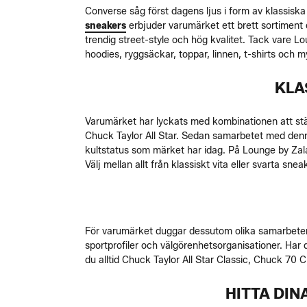
Converse såg först dagens ljus i form av klassisk
sneakers
erbjuder varumärket ett brett sortiment
trendig street-style och hög kvalitet. Tack vare 
hoodies, ryggsäckar, toppar, linnen, t-shirts och my
KLA
Varumärket har lyckats med kombinationen att stän
Chuck Taylor All Star. Sedan samarbetet med den
kultstatus som märket har idag. På Lounge by Zala
Välj mellan allt från klassiskt vita eller svarta sne
För varumärket duggar dessutom olika samarbeten 
sportprofiler och välgörenhetsorganisationer. Har 
du alltid Chuck Taylor All Star Classic, Chuck 70
HITTA DIN