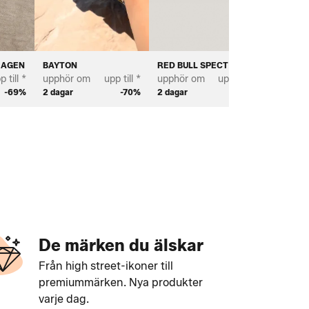
HAGEN
BAYTON
RED BULL SPECT EYEWEAR
BIANCO
p till *
upphör om
upp till *
upphör om
upp till *
upphör 
-69%
2 dagar
-70%
2 dagar
-70%
2 dagar
De märken du älskar
Från high street-ikoner till
premiummärken. Nya produkter
varje dag.