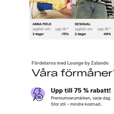
ANNA FIELD
DESIGUAL
upphör om
upp till *
upphör om
upp till *
2 dagar
-75%
2 dagar
-68%
Fördelarna med Lounge by Zalando
Våra förmåner
Upp till 75 % rabatt!
Premiumvarumärken, varje dag.
Stor stil – mindre kostnad..