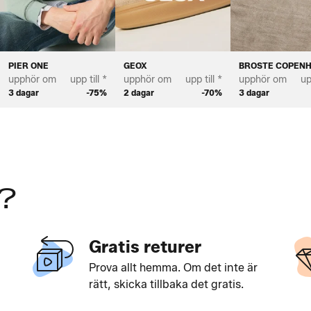
PIER ONE
GEOX
BROSTE COPEN
upphör om
upp till *
upphör om
upp till *
upphör om
up
3 dagar
-75%
2 dagar
-70%
3 dagar
?
Gratis returer
Prova allt hemma. Om det inte är
rätt, skicka tillbaka det gratis.