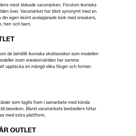
världens mest älskade varumärken. Förutom ikoniska
rlden över. Varumärket har blivit synonymt med en
apa din egen skönt avslappnade look med sneakers,
m, herr och barn.
TLET
som de behållit ikoniska skoklassiker som modellen
 modeller inom sneakervärlden har samma
 att upptäcka en mängd olika färger och former.
 kläder som tagits fram i samarbete med kända
bli besviken. Bland varumärkets bestsellers hittar
sa med extra plattform.
VÅR OUTLET