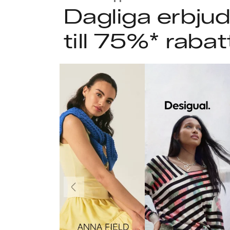
Dagliga erbj
till 75%* rabat
Föregående