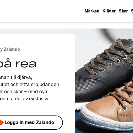
Märken
Kläder
Skor
by Zalando
på rea
nan till djärva,
tlet och hitta erbjudanden
r och skor – med nya
och ta del av exklusiva
Logga in med Zalando