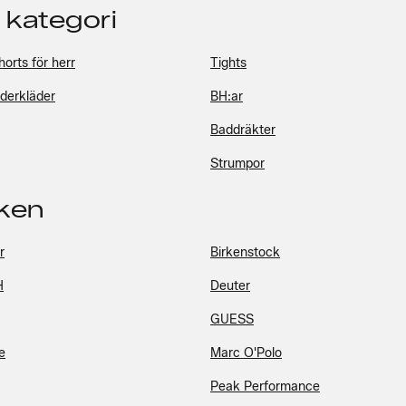
 kategori
orts för herr
Tights
erkläder
BH:ar
Baddräkter
Strumpor
ken
r
Birkenstock
H
Deuter
GUESS
e
Marc O'Polo
Peak Performance