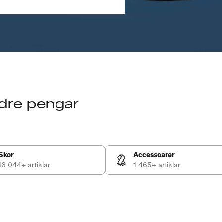
ndre pengar
m
Skor
Accessoarer
16 044+ artiklar
1 465+ artiklar