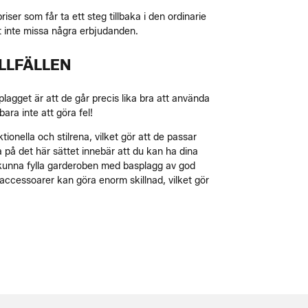
priser som får ta ett steg tillbaka i den ordinarie
t inte missa några erbjudanden.
ILLFÄLLEN
plagget är att de går precis lika bra att använda
ra inte att göra fel!
onella och stilrena, vilket gör att de passar
a på det här sättet innebär att du kan ha dina
t kunna fylla garderoben med basplagg av god
r accessoarer kan göra enorm skillnad, vilket gör