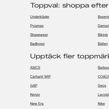
Toppval: shoppa efter
Underkläder
Boxersh
Pyjamas
Damund
Shapewear
Bikinis
Badbyxor
Bälten
Upptäck fler toppmär
ASICS
Barbou
Carhartt WIP
COAC
GAP
Geox
Kenzo
Lacost
New Era
Nike