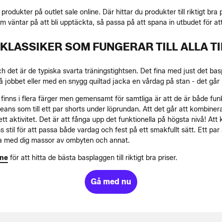
 produkter på outlet sale online. Där hittar du produkter till riktigt bra 
väntar på att bli upptäckta, så passa på att spana in utbudet för at
KLASSIKER SOM FUNGERAR TILL ALLA T
h det är de typiska svarta träningstightsen. Det fina med just det bas
jobbet eller med en snygg quiltad jacka en vårdag på stan - det går ba
inns i flera färger men gemensamt för samtliga är att de är både funkti
eans som till ett par shorts under löprundan. Att det går att kombiner
t aktivitet. Det är att fånga upp det funktionella på högsta nivå! At
s stil för att passa både vardag och fest på ett smakfullt sätt. Ett pa
a ha med dig massor av ombyten och annat.
ine
för att hitta de bästa basplaggen till riktigt bra priser.
Gå med nu