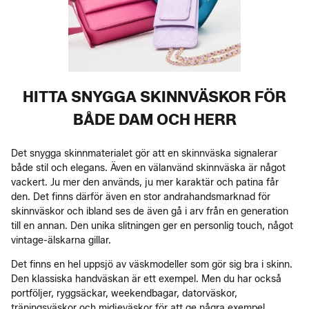
HITTA SNYGGA SKINNVÄSKOR FÖR
BÅDE DAM OCH HERR
Det snygga skinnmaterialet gör att en skinnväska signalerar
både stil och elegans. Även en välanvänd skinnväska är något
vackert. Ju mer den används, ju mer karaktär och patina får
den. Det finns därför även en stor andrahandsmarknad för
skinnväskor och ibland ses de även gå i arv från en generation
till en annan. Den unika slitningen ger en personlig touch, något
vintage-älskarna gillar.
Det finns en hel uppsjö av väskmodeller som gör sig bra i skinn.
Den klassiska handväskan är ett exempel. Men du har också
portföljer, ryggsäckar, weekendbagar, datorväskor,
träningsväskor och midjeväskor för att ge några exempel.