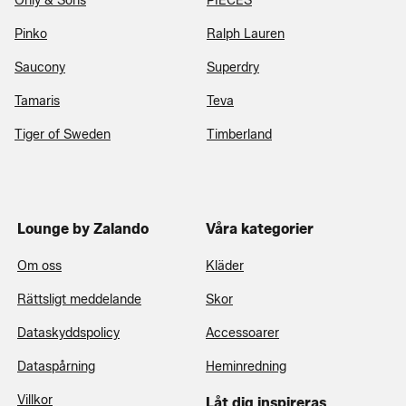
Only & Sons
PIECES
Pinko
Ralph Lauren
Saucony
Superdry
Tamaris
Teva
Tiger of Sweden
Timberland
Lounge by Zalando
Våra kategorier
Om oss
Kläder
Rättsligt meddelande
Skor
Dataskyddspolicy
Accessoarer
Dataspårning
Heminredning
Villkor
Låt dig inspireras