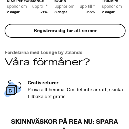
NIKE PERFORMANCE
BJÖRN
TRIUMPH
upphör om
upp till *
upphör om
upp till *
upphör om
u
2 dagar
-71%
3 dagar
-65%
2 dagar
Registrera dig för att se mer
Fördelarna med Lounge by Zalando
Våra förmåner?
Gratis returer
Prova allt hemma. Om det inte är rätt, skicka
tillbaka det gratis.
SKINNVÄSKOR PÅ REA NU: SPARA