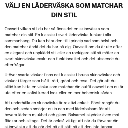
VÄLJ EN LÄDERVÄSKA SOM MATCHAR
DIN STIL
Oavsett vilken stil du har så finns det en skinnväska som
matchar din stil. En klassiskt svart läderväska funkar i alla
sammanhang. Du kan bära den till i princip vad som helst och
den matchar ändå det du har på dig. Oavsett om du är ute efter
en elegant och uppklädd stil eller en rockigare stil så möter en
svart skinnväska exakt den funktionalitet och det utseende du
efterfrågar.
Utöver svarta väskor finns det klassiskt bruna skinnväskor och
väskor i färger som blått, rött, grönt och rosa. Det gör att du
alltid kan hitta en väska som matchar din outfit oavsett om du är
ute efter en sofistikerad look eller en mer bohemisk sådan.
Att underhålla en skinnväska är relativt enkelt. Först rengör du
den och sedan smörjer du in den med läderbalsam för att
bevara lädrets mjukhet och glans. Balsamet skyddar även mot
fläckar och slitage. Det är också viktigt att när du förvarar din
skinnväska att du gör det på ett sätt så att den inte tappar