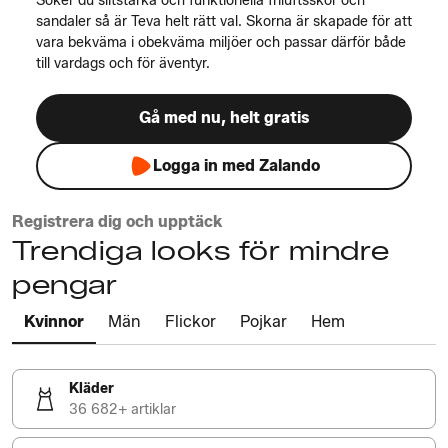
Söker du slitstarka och funktionella friluftsskor och
sandaler så är Teva helt rätt val. Skorna är skapade för att
vara bekväma i obekväma miljöer och passar därför både
till vardags och för äventyr.
Gå med nu, helt gratis
Logga in med Zalando
Registrera dig och upptäck
Trendiga looks för mindre
pengar
Kvinnor
Män
Flickor
Pojkar
Hem
Kläder
36 682+ artiklar