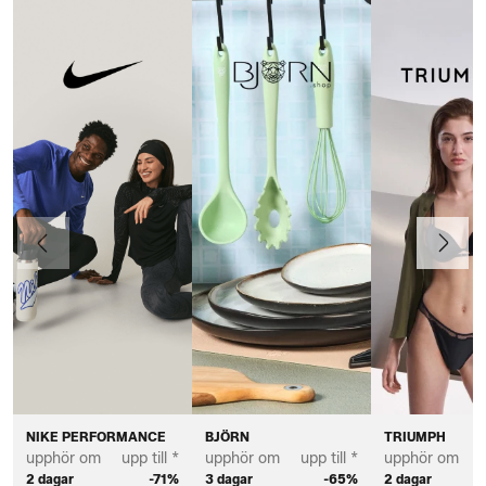
Föregående
Nästa
NIKE PERFORMANCE
BJÖRN
TRIUMPH
upphör om
upp till *
upphör om
upp till *
upphör om
u
2 dagar
-71%
3 dagar
-65%
2 dagar