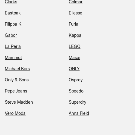
Clarks
Colmar
Eastpak
Ellesse
Filippa K
Furla
Gabor
Kappa
La Perla
LEGO
Mammut
Masai
Michael Kors
ONLY
Only & Sons
Osprey
Pepe Jeans
Speedo
Steve Madden
Superdry
Vero Moda
Anna Field