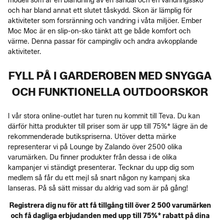
modell som är en blandning av en sandal och en vandringssko
och har bland annat ett slutet tåskydd. Skon är lämplig för
aktiviteter som forsränning och vandring i våta miljöer. Ember
Moc Moc är en slip-on-sko tänkt att ge både komfort och
värme. Denna passar för campingliv och andra avkopplande
aktiviteter.
FYLL PÅ I GARDEROBEN MED SNYGGA
OCH FUNKTIONELLA OUTDOORSKOR
I vår stora online-outlet har turen nu kommit till Teva. Du kan
därför hitta produkter till priser som är upp till 75%* lägre än de
rekommenderade butikspriserna. Utöver detta märke
representerar vi på Lounge by Zalando över 2500 olika
varumärken. Du finner produkter från dessa i de olika
kampanjer vi ständigt presenterar. Tecknar du upp dig som
medlem så får du ett mejl så snart någon ny kampanj ska
lanseras. På så sätt missar du aldrig vad som är på gång!
Registrera dig nu för att få tillgång till över 2 500 varumärken
och få dagliga erbjudanden med upp till 75%* rabatt på dina