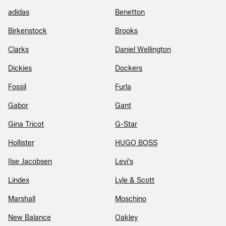
adidas
Benetton
Birkenstock
Brooks
Clarks
Daniel Wellington
Dickies
Dockers
Fossil
Furla
Gabor
Gant
Gina Tricot
G-Star
Hollister
HUGO BOSS
Ilse Jacobsen
Levi's
Lindex
Lyle & Scott
Marshall
Moschino
New Balance
Oakley