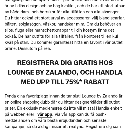
är av tidlös design och av hög kvalitet, och de har ett stort utbud
av både dam- och herrskor för alla tillfällen och alla säsonger.
Du hittar också ett stort urval av accessoarer, välj bland scarfar,
bälten, solglasögon, väskor, handskar m.m. Om du behöver en
slips, fluga eller manschettknappar till din kostym finns det
också. De har outfits för alla tillfällen, från kontoret till en kul
kväll på stan. Du kommer garanterat hitta en favorit i vår outlet
online. Dessutom på rea.
REGISTRERA DIG GRATIS HOS
LOUNGE BY ZALANDO, OCH HANDLA
MED UPP TILL 75%* RABATT
Fynda dina favoritplagg innan de tar slut! Lounge by Zalando är
en online shoppingklubb där du hittar designerkläder till outlet
priser. En exklusiv medlemsrea du inte vill missa! Handla enkelt
på webben eller i
vår app
. Via vår app kan du få push-
meddelanden om våra bästa erbjudanden och senaste
kampanjer, så du aldrig missar ett reafynd. Registrera dig som