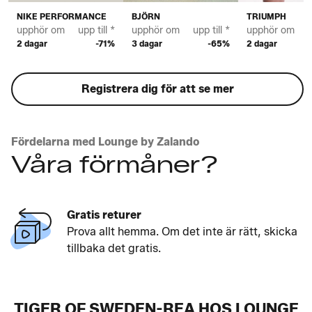
NIKE PERFORMANCE
BJÖRN
TRIUMPH
upphör om
upp till *
upphör om
upp till *
upphör om
u
2 dagar
-71%
3 dagar
-65%
2 dagar
Registrera dig för att se mer
Fördelarna med Lounge by Zalando
Våra förmåner?
Gratis returer
Prova allt hemma. Om det inte är rätt, skicka
tillbaka det gratis.
TIGER OF SWEDEN-REA HOS LOUNGE