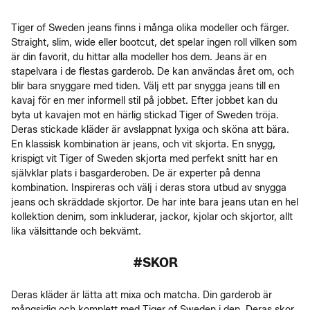
Tiger of Sweden jeans finns i många olika modeller och färger.
Straight, slim, wide eller bootcut, det spelar ingen roll vilken som
är din favorit, du hittar alla modeller hos dem. Jeans är en
stapelvara i de flestas garderob. De kan användas året om, och
blir bara snyggare med tiden. Välj ett par snygga jeans till en
kavaj för en mer informell stil på jobbet. Efter jobbet kan du
byta ut kavajen mot en härlig stickad Tiger of Sweden tröja.
Deras stickade kläder är avslappnat lyxiga och sköna att bära.
En klassisk kombination är jeans, och vit skjorta. En snygg,
krispigt vit Tiger of Sweden skjorta med perfekt snitt har en
självklar plats i basgarderoben. De är experter på denna
kombination. Inspireras och välj i deras stora utbud av snygga
jeans och skräddade skjortor. De har inte bara jeans utan en hel
kollektion denim, som inkluderar, jackor, kjolar och skjortor, allt
lika välsittande och bekvämt.
#SKOR
Deras kläder är lätta att mixa och matcha. Din garderob är
mångsidig och komplett med Tiger of Sweden i den. Deras skor