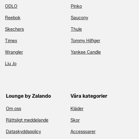
ODLO
Pinko
Reebok
Saucony
Skechers
Thule
Timex
Tommy Hilfiger
Wrangler
Yankee Candle
Liu Jo
Lounge by Zalando
Våra kategorier
Om oss
Kläder
Rättsligt meddelande
Skor
Dataskyddspolicy
Accessoarer