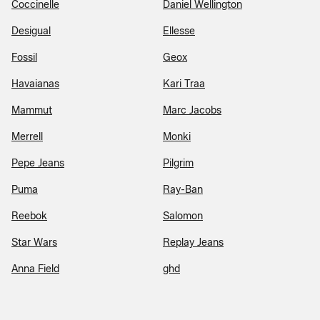
Coccinelle
Daniel Wellington
Desigual
Ellesse
Fossil
Geox
Havaianas
Kari Traa
Mammut
Marc Jacobs
Merrell
Monki
Pepe Jeans
Pilgrim
Puma
Ray-Ban
Reebok
Salomon
Star Wars
Replay Jeans
Anna Field
ghd