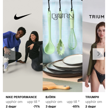
Föregående
Nästa
NIKE PERFORMANCE
BJÖRN
TRIUMPH
upphör om
upp till *
upphör om
upp till *
upphör om
u
2 dagar
-71%
3 dagar
-65%
2 dagar