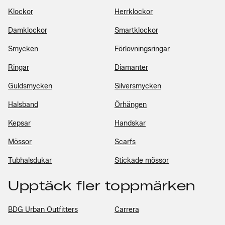
Klockor
Herrklockor
Damklockor
Smartklockor
Smycken
Förlovningsringar
Ringar
Diamanter
Guldsmycken
Silversmycken
Halsband
Örhängen
Kepsar
Handskar
Mössor
Scarfs
Tubhalsdukar
Stickade mössor
Upptäck fler toppmärken
BDG Urban Outfitters
Carrera