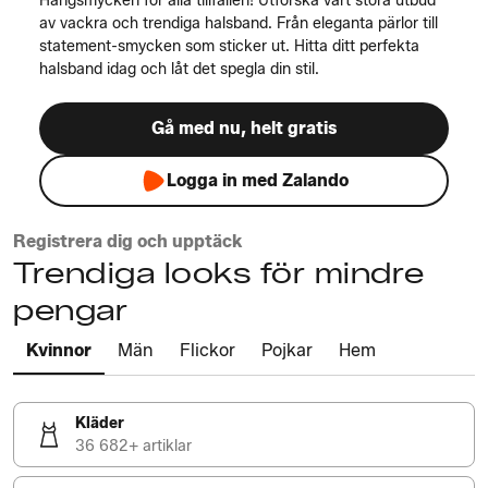
Hängsmycken för alla tillfällen! Utforska vårt stora utbud
av vackra och trendiga halsband. Från eleganta pärlor till
statement-smycken som sticker ut. Hitta ditt perfekta
halsband idag och låt det spegla din stil.
Gå med nu, helt gratis
Logga in med Zalando
Registrera dig och upptäck
Trendiga looks för mindre
pengar
Kvinnor
Män
Flickor
Pojkar
Hem
Kläder
36 682+ artiklar