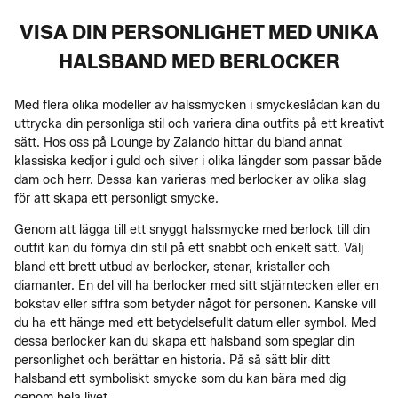
VISA DIN PERSONLIGHET MED UNIKA
HALSBAND MED BERLOCKER
Med flera olika modeller av halssmycken i smyckeslådan kan du
uttrycka din personliga stil och variera dina outfits på ett kreativt
sätt. Hos oss på Lounge by Zalando hittar du bland annat
klassiska kedjor i guld och silver i olika längder som passar både
dam och herr. Dessa kan varieras med berlocker av olika slag
för att skapa ett personligt smycke.
Genom att lägga till ett snyggt halssmycke med berlock till din
outfit kan du förnya din stil på ett snabbt och enkelt sätt. Välj
bland ett brett utbud av berlocker, stenar, kristaller och
diamanter. En del vill ha berlocker med sitt stjärntecken eller en
bokstav eller siffra som betyder något för personen. Kanske vill
du ha ett hänge med ett betydelsefullt datum eller symbol. Med
dessa berlocker kan du skapa ett halsband som speglar din
personlighet och berättar en historia. På så sätt blir ditt
halsband ett symboliskt smycke som du kan bära med dig
genom hela livet.