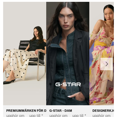
Föregående
Nästa
PREMIUMMÄRKEN FÖR DAM
G-STAR - DAM
DESIGNERKJOL
upphör om
upp till *
upphör om
upp till *
upphör om
u