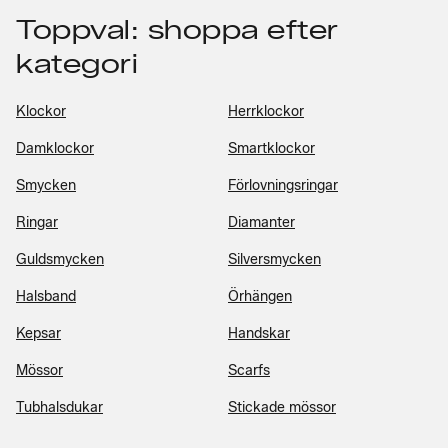
Toppval: shoppa efter
kategori
Klockor
Herrklockor
Damklockor
Smartklockor
Smycken
Förlovningsringar
Ringar
Diamanter
Guldsmycken
Silversmycken
Halsband
Örhängen
Kepsar
Handskar
Mössor
Scarfs
Tubhalsdukar
Stickade mössor