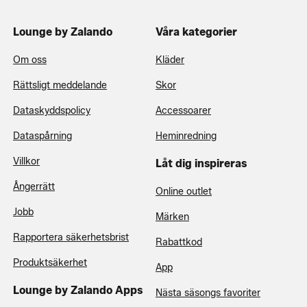
Lounge by Zalando
Våra kategorier
Om oss
Kläder
Rättsligt meddelande
Skor
Dataskyddspolicy
Accessoarer
Dataspårning
Heminredning
Villkor
Låt dig inspireras
Ångerrätt
Online outlet
Jobb
Märken
Rapportera säkerhetsbrist
Rabattkod
Produktsäkerhet
App
Lounge by Zalando Apps
Nästa säsongs favoriter