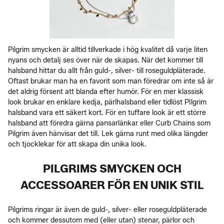
Pilgrim smycken är alltid tillverkade i hög kvalitet då varje liten
nyans och detalj ses över när de skapas. När det kommer till
halsband hittar du allt från guld-, silver- till roseguldpläterade.
Oftast brukar man ha en favorit som man föredrar om inte så är
det aldrig försent att blanda efter humör. För en mer klassisk
look brukar en enklare kedja, pärlhalsband eller tidlöst PIlgrim
halsband vara ett säkert kort. För en tuffare look är ett större
halsband att föredra gärna pansarlänkar eller Curb Chains som
Pilgrim även hänvisar det till. Lek gärna runt med olika längder
och tjocklekar för att skapa din unika look.
PILGRIMS SMYCKEN OCH
ACCESSOARER FÖR EN UNIK STIL
Pilgrims ringar är även de guld-, silver- eller roseguldpläterade
och kommer dessutom med (eller utan) stenar, pärlor och