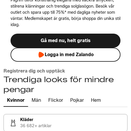
Pilgrim tillför konstnärlig elegans med vackra smycken,
stilrena klänningar och trendiga solglasögon. Besök vår
outlet och spara upp till 75%* med dagliga nyheter som
väntar. Medlemskapet är gratis, börja shoppa din unika stil
idag.
Gå med nu, helt gratis
Logga in med Zalando
Registrera dig och upptäck
Trendiga looks för mindre
pengar
Kvinnor
Män
Flickor
Pojkar
Hem
Kläder
36 682+ artiklar