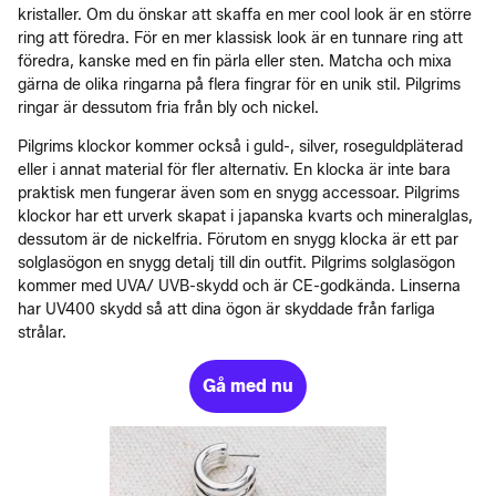
kristaller. Om du önskar att skaffa en mer cool look är en större
ring att föredra. För en mer klassisk look är en tunnare ring att
föredra, kanske med en fin pärla eller sten. Matcha och mixa
gärna de olika ringarna på flera fingrar för en unik stil. Pilgrims
ringar är dessutom fria från bly och nickel.
Pilgrims klockor kommer också i guld-, silver, roseguldpläterad
eller i annat material för fler alternativ. En klocka är inte bara
praktisk men fungerar även som en snygg accessoar. Pilgrims
klockor har ett urverk skapat i japanska kvarts och mineralglas,
dessutom är de nickelfria. Förutom en snygg klocka är ett par
solglasögon en snygg detalj till din outfit. Pilgrims solglasögon
kommer med UVA/ UVB-skydd och är CE-godkända. Linserna
har UV400 skydd så att dina ögon är skyddade från farliga
strålar.
Gå med nu