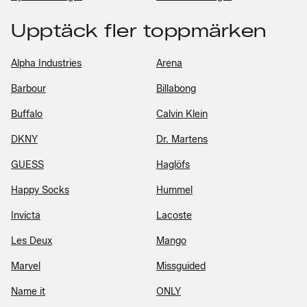
Upptäck fler toppmärken
Alpha Industries
Arena
Barbour
Billabong
Buffalo
Calvin Klein
DKNY
Dr. Martens
GUESS
Haglöfs
Happy Socks
Hummel
Invicta
Lacoste
Les Deux
Mango
Marvel
Missguided
Name it
ONLY