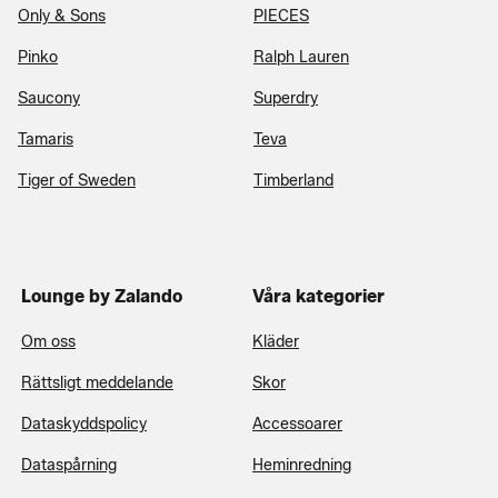
Only & Sons
PIECES
Pinko
Ralph Lauren
Saucony
Superdry
Tamaris
Teva
Tiger of Sweden
Timberland
Lounge by Zalando
Våra kategorier
Om oss
Kläder
Rättsligt meddelande
Skor
Dataskyddspolicy
Accessoarer
Dataspårning
Heminredning