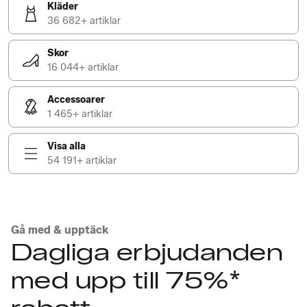
Kläder
36 682+ artiklar
Skor
16 044+ artiklar
Accessoarer
1 465+ artiklar
Visa alla
54 191+ artiklar
Gå med & upptäck
Dagliga erbjudanden
med upp till 75%*