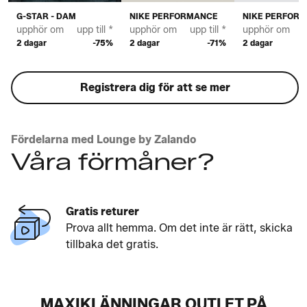
G-STAR - DAM
NIKE PERFORMANCE
NIKE PERFOR
upphör om
upp till *
upphör om
upp till *
upphör om
u
2 dagar
-75%
2 dagar
-71%
2 dagar
Registrera dig för att se mer
Fördelarna med Lounge by Zalando
Våra förmåner?
Gratis returer
Prova allt hemma. Om det inte är rätt, skicka
tillbaka det gratis.
MAXIKLÄNNINGAR OUTLET PÅ