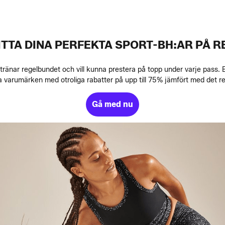
ITTA DINA PERFEKTA SPORT-BH:AR PÅ R
m tränar regelbundet och vill kunna prestera på topp under varje pass
a varumärken med otroliga rabatter på upp till 75% jämfört med det 
Gå med nu