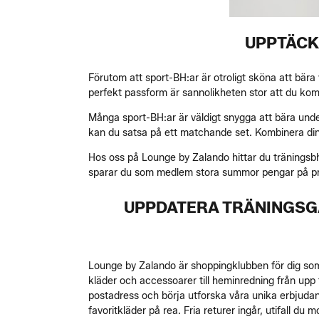
UPPTÄCK
Förutom att sport-BH:ar är otroligt sköna att bära 
perfekt passform är sannolikheten stor att du komm
Många sport-BH:ar är väldigt snygga att bära unde
kan du satsa på ett matchande set. Kombinera din 
Hos oss på Lounge by Zalando hittar du träningsbh:
sparar du som medlem stora summor pengar på pr
UPPDATERA TRÄNINGSGA
Lounge by Zalando är shoppingklubben för dig som ä
kläder och accessoarer till heminredning från upp
postadress och börja utforska våra unika erbjudan
favoritkläder på rea. Fria returer ingår, utifall du