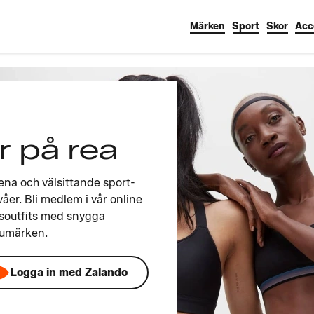
Märken
Sport
Skor
Acc
 på rea
ena och välsittande sport-
våer. Bli medlem i vår online
gsoutfits med snygga
rumärken.
Logga in med Zalando