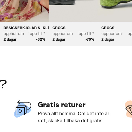
DESIGNERKJOLAR & -KLÄNNINGAR
CROCS
CROCS
upphör om
upp till *
upphör om
upp till *
upphör om
up
2 dagar
-82%
2 dagar
-70%
2 dagar
?
Gratis returer
Prova allt hemma. Om det inte är
rätt, skicka tillbaka det gratis.