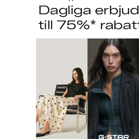
Dagliga erbj
till 75%* rabat
Föregående