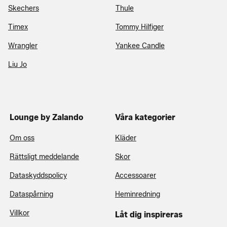
Skechers
Thule
Timex
Tommy Hilfiger
Wrangler
Yankee Candle
Liu Jo
Lounge by Zalando
Våra kategorier
Om oss
Kläder
Rättsligt meddelande
Skor
Dataskyddspolicy
Accessoarer
Dataspårning
Heminredning
Villkor
Låt dig inspireras