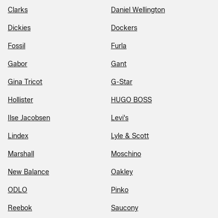
Clarks
Daniel Wellington
Dickies
Dockers
Fossil
Furla
Gabor
Gant
Gina Tricot
G-Star
Hollister
HUGO BOSS
Ilse Jacobsen
Levi's
Lindex
Lyle & Scott
Marshall
Moschino
New Balance
Oakley
ODLO
Pinko
Reebok
Saucony