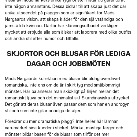
Vissa av modemärkets unika tygmönster hittar du garanterat
inte någon annanstans. Dessa bidrar till att skapa just det där
unika utseendet på plaggen som är signifikant för Mads
Nørgaards vision: att skapa kläder för den självständiga och
jämställda kvinnan. Därför har klänningsutbudet verkligen
mycket att erbjuda alla som älskar att laborera med olika outfits
och ändra stil efter humör och tillfälle.
SKJORTOR OCH BLUSAR FÖR LEDIGA
DAGAR OCH JOBBMÖTEN
Mads Nørgaards kollektion med blusar blir aldrig överdrivet
romantiska, inte ens om de är i skirt tyg med småblommigt
mönster. Här balanserar man skickligt på linjen mellan det
romantiskt ljuva och det minimalistiskt Skandinaviska uttrycket.
Det gör att deras blusar även passar dem som har en androgyn
stil och som inte gillar onödiga detaljer.
Föredrar du mer dramatiska plagg? Inte heller här lämnar
varumärket sina kunder i sticket. Mörka, mustiga färger och
mönster bildar basen för de blusar som tillför det mer