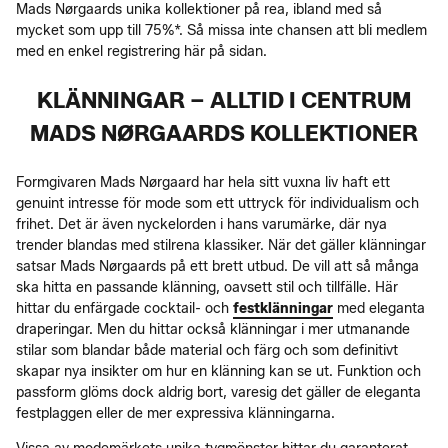
Mads Nørgaards unika kollektioner på rea, ibland med så
mycket som upp till 75%*. Så missa inte chansen att bli medlem
med en enkel registrering här på sidan.
KLÄNNINGAR – ALLTID I CENTRUM
MADS NØRGAARDS KOLLEKTIONER
Formgivaren Mads Nørgaard har hela sitt vuxna liv haft ett
genuint intresse för mode som ett uttryck för individualism och
frihet. Det är även nyckelorden i hans varumärke, där nya
trender blandas med stilrena klassiker. När det gäller klänningar
satsar Mads Nørgaards på ett brett utbud. De vill att så många
ska hitta en passande klänning, oavsett stil och tillfälle. Här
hittar du enfärgade cocktail- och
festklänningar
med eleganta
draperingar. Men du hittar också klänningar i mer utmanande
stilar som blandar både material och färg och som definitivt
skapar nya insikter om hur en klänning kan se ut. Funktion och
passform glöms dock aldrig bort, varesig det gäller de eleganta
festplaggen eller de mer expressiva klänningarna.