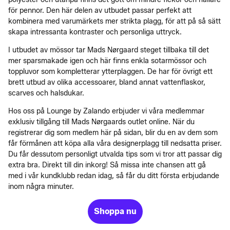
för pennor. Den här delen av utbudet passar perfekt att
kombinera med varumärkets mer strikta plagg, för att på så sätt
skapa intressanta kontraster och personliga uttryck.
I utbudet av mössor tar Mads Nørgaard steget tillbaka till det
mer sparsmakade igen och här finns enkla sotarmössor och
toppluvor som kompletterar ytterplaggen. De har för övrigt ett
brett utbud av olika accessoarer, bland annat vattenflaskor,
scarves och halsdukar.
Hos oss på Lounge by Zalando erbjuder vi våra medlemmar
exklusiv tillgång till Mads Nørgaards outlet online. När du
registrerar dig som medlem här på sidan, blir du en av dem som
får förmånen att köpa alla våra designerplagg till nedsatta priser.
Du får dessutom personligt utvalda tips som vi tror att passar dig
extra bra. Direkt till din inkorg! Så missa inte chansen att gå
med i vår kundklubb redan idag, så får du ditt första erbjudande
inom några minuter.
Shoppa nu