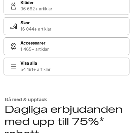
Kläder
36 682+ artiklar
Skor
16 044+ artiklar
Accessoarer
1 465+ artiklar
Visa alla
54 191+ artiklar
Gå med & upptäck
Dagliga erbjudanden
med upp till 75%*