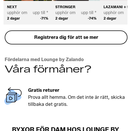
NEXT
STRONGER
LAZAMANI + S
upphör om
upp till *
upphör om
upp till *
upphör om
u
2 dagar
-71%
2 dagar
-74%
2 dagar
Registrera dig för att se mer
Fördelarna med Lounge by Zalando
Våra förmåner?
Gratis returer
Prova allt hemma. Om det inte är rätt, skicka
tillbaka det gratis.
BYXOR FÖR DAM HOS LOUNGE BY