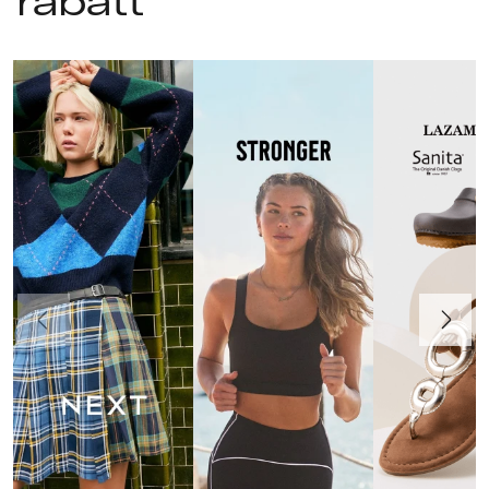
rabatt
Föregående
Nästa