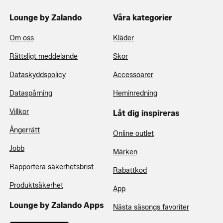
Lounge by Zalando
Våra kategorier
Om oss
Kläder
Rättsligt meddelande
Skor
Dataskyddspolicy
Accessoarer
Dataspårning
Heminredning
Villkor
Låt dig inspireras
Ångerrätt
Online outlet
Jobb
Märken
Rapportera säkerhetsbrist
Rabattkod
Produktsäkerhet
App
Lounge by Zalando Apps
Nästa säsongs favoriter