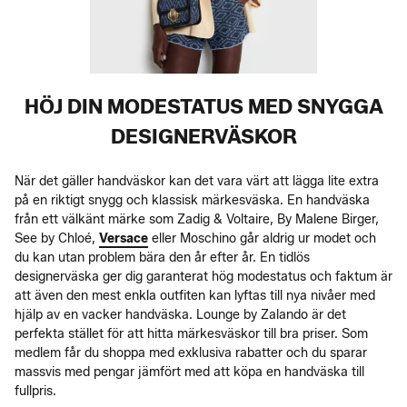
HÖJ DIN MODESTATUS MED SNYGGA
DESIGNERVÄSKOR
När det gäller handväskor kan det vara värt att lägga lite extra
på en riktigt snygg och klassisk märkesväska. En handväska
från ett välkänt märke som Zadig & Voltaire, By Malene Birger,
See by Chloé,
Versace
eller Moschino går aldrig ur modet och
du kan utan problem bära den år efter år. En tidlös
designerväska ger dig garanterat hög modestatus och faktum är
att även den mest enkla outfiten kan lyftas till nya nivåer med
hjälp av en vacker handväska. Lounge by Zalando är det
perfekta stället för att hitta märkesväskor till bra priser. Som
medlem får du shoppa med exklusiva rabatter och du sparar
massvis med pengar jämfört med att köpa en handväska till
fullpris.