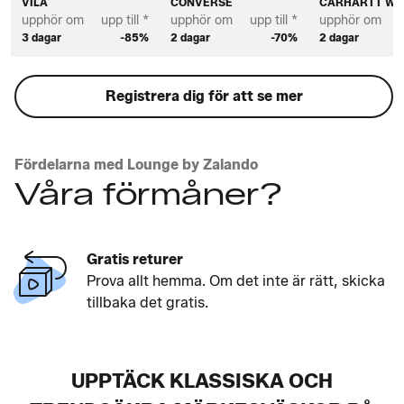
VILA
CONVERSE
CARHARTT WI
upphör om
upp till *
upphör om
upp till *
upphör om
u
3 dagar
-85%
2 dagar
-70%
2 dagar
Registrera dig för att se mer
Fördelarna med Lounge by Zalando
Våra förmåner?
Gratis returer
Prova allt hemma. Om det inte är rätt, skicka
tillbaka det gratis.
UPPTÄCK KLASSISKA OCH