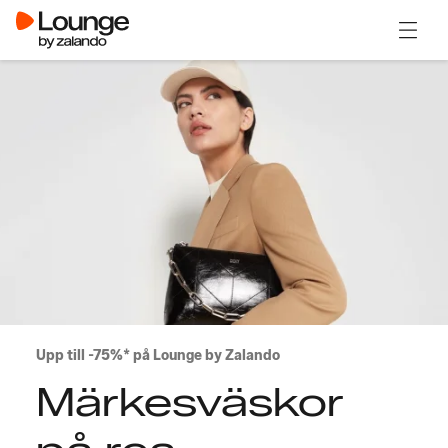
Öppna
Upp till -75%* på Lounge by Zalando
Märkesväskor