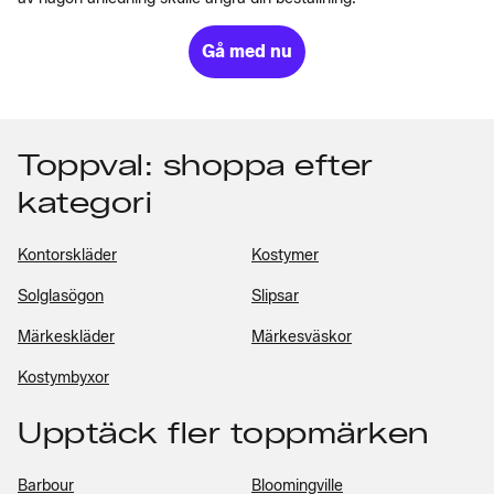
Gå med nu
Toppval: shoppa efter
kategori
Kontorskläder
Kostymer
Solglasögon
Slipsar
Märkeskläder
Märkesväskor
Kostymbyxor
Upptäck fler toppmärken
Barbour
Bloomingville