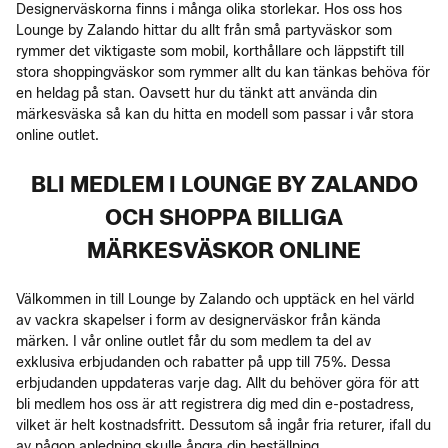
Designerväskorna finns i många olika storlekar. Hos oss hos
Lounge by Zalando hittar du allt från små partyväskor som
rymmer det viktigaste som mobil, korthållare och läppstift till
stora shoppingväskor som rymmer allt du kan tänkas behöva för
en heldag på stan. Oavsett hur du tänkt att använda din
märkesväska så kan du hitta en modell som passar i vår stora
online outlet.
BLI MEDLEM I LOUNGE BY ZALANDO
OCH SHOPPA BILLIGA
MÄRKESVÄSKOR ONLINE
Välkommen in till Lounge by Zalando och upptäck en hel värld
av vackra skapelser i form av designerväskor från kända
märken. I vår online outlet får du som medlem ta del av
exklusiva erbjudanden och rabatter på upp till 75%. Dessa
erbjudanden uppdateras varje dag. Allt du behöver göra för att
bli medlem hos oss är att registrera dig med din e-postadress,
vilket är helt kostnadsfritt. Dessutom så ingår fria returer, ifall du
av någon anledning skulle ångra din beställning.