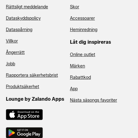
Rättsligt meddelande
Skor
Dataskyddspolicy
Accessoarer
Dataspårning
Heminredning
Villkor
Låt dig inspireras
Ångerrätt
Online outlet
Jobb
Märken
Rapportera säkerhetsbrist
Rabattkod
Produktsäkerhet
App
Lounge by Zalando Apps
Nästa säsongs favoriter