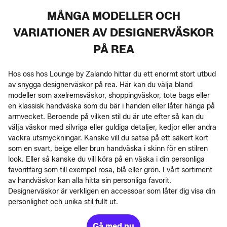
MÅNGA MODELLER OCH
VARIATIONER AV DESIGNERVÄSKOR
PÅ REA
Hos oss hos Lounge by Zalando hittar du ett enormt stort utbud
av snygga designerväskor på rea. Här kan du välja bland
modeller som axelremsväskor, shoppingväskor, tote bags eller
en klassisk handväska som du bär i handen eller låter hänga på
armvecket. Beroende på vilken stil du är ute efter så kan du
välja väskor med silvriga eller guldiga detaljer, kedjor eller andra
vackra utsmyckningar. Kanske vill du satsa på ett säkert kort
som en svart, beige eller brun handväska i skinn för en stilren
look. Eller så kanske du vill köra på en väska i din personliga
favoritfärg som till exempel rosa, blå eller grön. I vårt sortiment
av handväskor kan alla hitta sin personliga favorit.
Designerväskor är verkligen en accessoar som låter dig visa din
personlighet och unika stil fullt ut.
Gå med nu