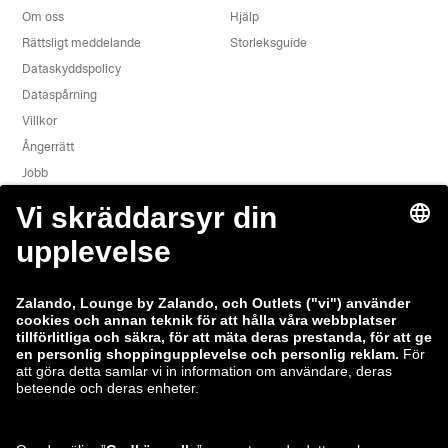
Om oss
Hjälp
Rättsligt meddelande
Storleksguide
Dataskyddspolicy
Dataspårning
Villkor
Ångerrätt
Jobb
Rapportera säkerhetsbrist
Produktsäkerhet
Zalando-koncernen
Betalningsmetoder
Zalando
ABOUT YOU
Du hittar oss också på
Frakt- och leveranspartner