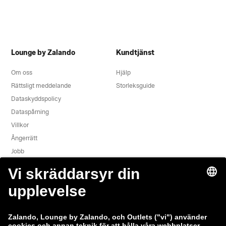
Lounge by Zalando
Kundtjänst
Om oss
Hjälp
Rättsligt meddelande
Storleksguide
Dataskyddspolicy
Dataspårning
Villkor
Ångerrätt
Jobb
Rapportera säkerhetsbrist
Produktsäkerhet
Zalando-koncernen
Betalningsmetoder
Zalando