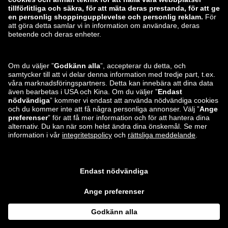
ABOUT YOU
Du hittar oss också på
Frakt- och leveranspartner
Lounge by Zalando Apps
*Jämfört med det
rekommenderade detaljhandelspriset
.
¹ Alla priser är
inklusive moms. Paketerings- & hanteringskostnader ingår inte. ³
Obligatoriska fält 4 Betrakta de visade beloppen i andra valutor än euro
som icke-bindande beräkning av den aktuella valutakursen och inte som
en obligatorisk tjänst från Lounge by Zalando. Alla beställningar kommer
att faktureras i €, vilket kan avvika något från beloppet i din hemvaluta
eftersom detta bestäms av din banks växlingskurs.